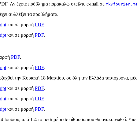
 PDF. Αν έχετε πρόβλημα παρακαλώ στείλτε e-mail σε
mk@fourier.m
έχει συλλέξει τα προβλήματα.
ript
και σε μορφή
PDF
.
ript
και σε μορφή
PDF
.
μορφή
PDF
.
ript
και σε μορφή
PDF
.
ξαχθεί την Κυριακή 18 Μαρτίου, σε όλη την Ελλάδα ταυτόχρονα, μέσ
ript
και σε μορφή
PDF
.
ript
και σε μορφή
PDF
.
ript
και σε μορφή
PDF
.
η 4 Ιουλίου, από 1-4 το μεσημέρι σε αίθουσα που θα ανακοινωθεί. Υπ